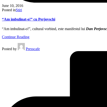
June 10, 2016
Posted in
Stiri
“Am imbulinat-o!” cu Perjovschi
“Am imbulinat-o!”, cultural vorbind, este manifestul lui
Dan Perjovsc
Continue Reading
Posted by
Presscafe