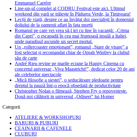
Emmanuel Carrère
Line-up-ul complet al CODRU Festival este aici. Ultimul
weekend din vară se trăiește în Pădurea Verde, la Timișoara!
Lecții de viață, despre ce au învățat doi specialiști în domeniul
doliului de la oamenii aflați în fața morții
Romanul pe care vei vrea să-l iei cu tine în vacanță: „Crima
din Capri”, o escapadă în cea mai frumoasă insulă a Italiei,
unde paradisul ascunde un secret mortal.
Un „rollercoaster emoționant”, romanul „Stare de visare” a
fost selectat și recomandat chiar de Oprah Winfrey la clubul
său de carte
André Rieu revine pe marile ecrane la Happy Cinema cu
concertul aniversar „Viva Maastricht!”, dedicat celor 20 de ani
ale celebrelor spectacole
„Mică filosofie a siestei”, o seducătoare pledoarie pentru
dreptul la pauză într-o epocă obsedată de productivitate
Christopher Nolan o filmează, Stephen Fry o repovestește.
Două noi călătorii in universul „Odiseei” lui Homer
Categorii
ATELIERE & WORKSHOPURI
BARURI & PUBURI
CEAINARII & CAFENELE
CLUBURI