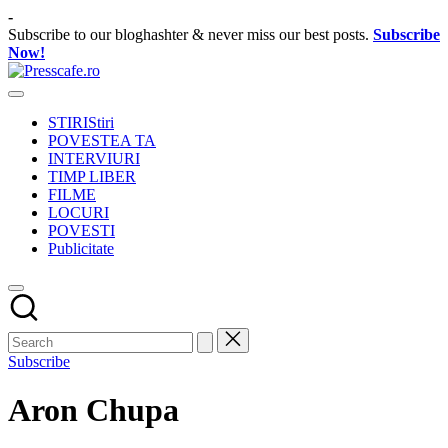
Skip
-
to
Subscribe to our bloghashter & never miss our best posts.
Subscribe
content
Now!
Presscafe.ro
Cafeneau
experientelor
STIRI
Stiri
urbane
POVESTEA TA
INTERVIURI
TIMP LIBER
FILME
LOCURI
POVESTI
Publicitate
Subscribe
Aron Chupa