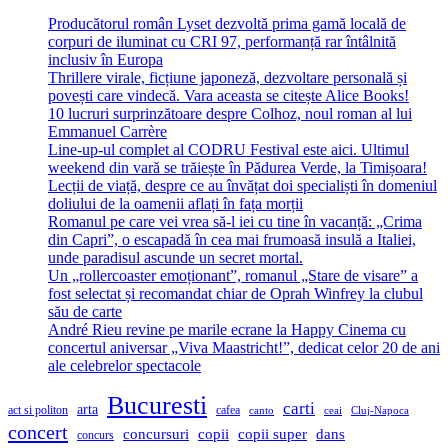
Producătorul român Lyset dezvoltă prima gamă locală de
corpuri de iluminat cu CRI 97, performanță rar întâlnită
inclusiv în Europa
Thrillere virale, ficțiune japoneză, dezvoltare personală și
povești care vindecă. Vara aceasta se citește Alice Books!
10 lucruri surprinzătoare despre Colhoz, noul roman al lui
Emmanuel Carrère
Line-up-ul complet al CODRU Festival este aici. Ultimul
weekend din vară se trăiește în Pădurea Verde, la Timișoara!
Lecții de viață, despre ce au învățat doi specialiști în domeniul
doliului de la oamenii aflați în fața morții
Romanul pe care vei vrea să-l iei cu tine în vacanță: „Crima
din Capri”, o escapadă în cea mai frumoasă insulă a Italiei,
unde paradisul ascunde un secret mortal.
Un „rollercoaster emoționant”, romanul „Stare de visare” a
fost selectat și recomandat chiar de Oprah Winfrey la clubul
său de carte
André Rieu revine pe marile ecrane la Happy Cinema cu
concertul aniversar „Viva Maastricht!”, dedicat celor 20 de ani
ale celebrelor spectacole
Bucuresti
carti
arta
act si politon
cafea
canto
ceai
Cluj-Napoca
concert
concursuri
copii
copii super
dans
concurs