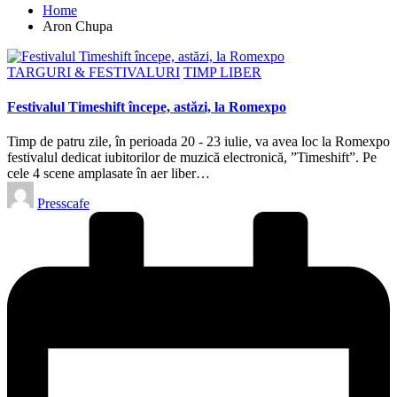
Home
Aron Chupa
Posted
TARGURI & FESTIVALURI
TIMP LIBER
in
Festivalul Timeshift începe, astăzi, la Romexpo
Timp de patru zile, în perioada 20 - 23 iulie, va avea loc la Romexpo
festivalul dedicat iubitorilor de muzică electronică, ”Timeshift”. Pe
cele 4 scene amplasate în aer liber…
Posted
Presscafe
by