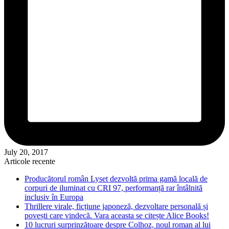
July 20, 2017
Articole recente
Producătorul român Lyset dezvoltă prima gamă locală de
corpuri de iluminat cu CRI 97, performanță rar întâlnită
inclusiv în Europa
Thrillere virale, ficțiune japoneză, dezvoltare personală și
povești care vindecă. Vara aceasta se citește Alice Books!
10 lucruri surprinzătoare despre Colhoz, noul roman al lui