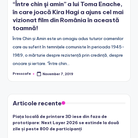
“Între chin şi amin” a lui Toma Enache,
e
în care joacă Kira Hagi a ajuns cel mai
.
vizionat film din România în această
r
toamnă!
o
Între Chin și Amin este un omagiu adus tuturor oamenilor
care au suferit în temnițele comuniste în perioada 1945-
1989, o mărturie despre rezistență prin credință, despre
onoare și iertare. "Între chin…
Presscafe
November 7, 2019
Posted
by
Articole recente
Piața locală de printare 3D iese din faza de
prototipare: Next Layer 2026 se extinde la două
zile și peste 800 de participanți