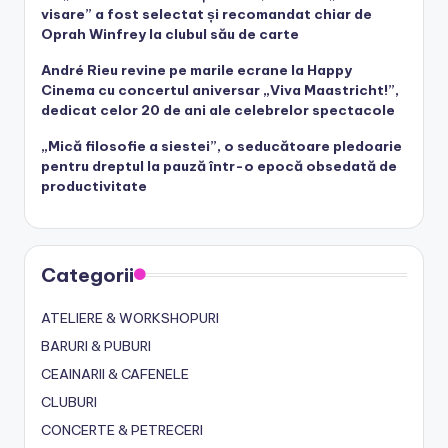
visare” a fost selectat și recomandat chiar de
Oprah Winfrey la clubul său de carte
André Rieu revine pe marile ecrane la Happy
Cinema cu concertul aniversar „Viva Maastricht!”,
dedicat celor 20 de ani ale celebrelor spectacole
„Mică filosofie a siestei”, o seducătoare pledoarie
pentru dreptul la pauză într-o epocă obsedată de
productivitate
Categorii
ATELIERE & WORKSHOPURI
BARURI & PUBURI
CEAINARII & CAFENELE
CLUBURI
CONCERTE & PETRECERI