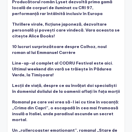
Producătorul român Lyset dezvoltă prima gamă
locală de corpuri de iluminat cu CRI 97,
performanță rar întâlnită inclusiv în Europa
Thrillere virale, ficțiune japoneză, dezvoltare
personală și povești care vindecă. Vara aceasta se
citește Alice Books!
10 lucruri surprinzătoare despre Colhoz, noul
roman al lui Emmanuel Carrère
Line-up-ul complet al CODRU Festival este aici.
Ultimul weekend din vară se trăiește în Pădurea
Verde, la Timișoara!
Lecții de viață, despre ce au învățat doi specialiști
în domeniul doliului de la oamenii aflați în fața morții
Romanul pe care vei vrea să-l iei cu tine în vacanță:
„Crima din Capri”, o escapadă în cea mai frumoasă
insulă a Italiei, unde paradisul ascunde un secret
mortal.
Un „rollercoaster emoționant”, romanul „Stare de