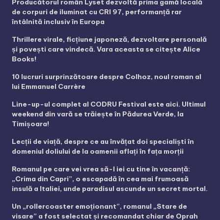
Producătorul român Lyset dezvoltă prima gamă locală
de corpuri de iluminat cu CRI 97, performanță rar
întâlnită inclusiv în Europa
Thrillere virale, ficțiune japoneză, dezvoltare personală
și povești care vindecă. Vara aceasta se citește Alice
Books!
10 lucruri surprinzătoare despre Colhoz, noul roman al
lui Emmanuel Carrère
Line-up-ul complet al CODRU Festival este aici. Ultimul
weekend din vară se trăiește în Pădurea Verde, la
Timișoara!
Lecții de viață, despre ce au învățat doi specialiști în
domeniul doliului de la oamenii aflați în fața morții
Romanul pe care vei vrea să-l iei cu tine în vacanță:
„Crima din Capri”, o escapadă în cea mai frumoasă
insulă a Italiei, unde paradisul ascunde un secret mortal.
Un „rollercoaster emoționant”, romanul „Stare de
visare” a fost selectat și recomandat chiar de Oprah