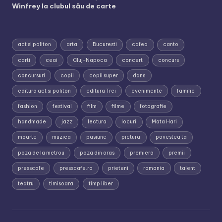
Winfrey la clubul său de carte
act si politon
arta
Bucuresti
cafea
canto
carti
ceai
Cluj-Napoca
concert
concurs
concursuri
copii
copii super
dans
editura act si politon
editura Trei
evenimente
familie
fashion
festival
film
filme
fotografie
handmade
jazz
lectura
locuri
Mata Hari
moarte
muzica
pasiune
pictura
povestea ta
poza de la metrou
poza din oras
premiera
premii
presscafe
presscafe.ro
prieteni
romania
talent
teatru
timisoara
timp liber