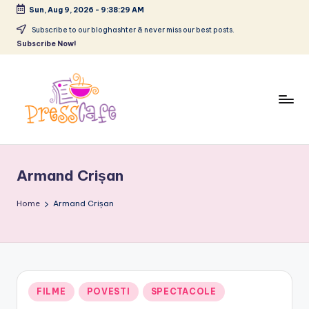
Sun, Aug 9, 2026
-
9:38:30 AM
Skip
Subscribe to our bloghashter & never miss our best posts.
Subscribe Now!
to
content
P
Cafeneau
r
experientelor
Armand Crișan
urbane
e
s
Home
Armand Crișan
s
c
a
Posted
FILME
POVESTI
SPECTACOLE
f
in