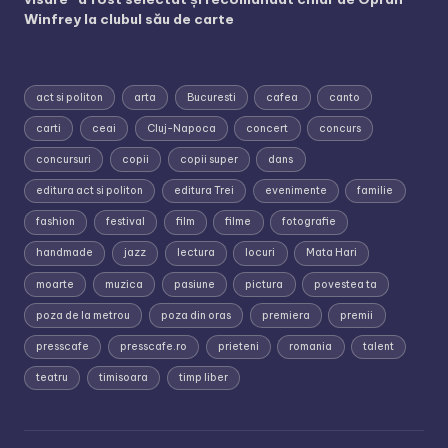
Winfrey la clubul său de carte
act si politon
arta
Bucuresti
cafea
canto
carti
ceai
Cluj-Napoca
concert
concurs
concursuri
copii
copii super
dans
editura act si politon
editura Trei
evenimente
familie
fashion
festival
film
filme
fotografie
handmade
jazz
lectura
locuri
Mata Hari
moarte
muzica
pasiune
pictura
povestea ta
poza de la metrou
poza din oras
premiera
premii
presscafe
presscafe.ro
prieteni
romania
talent
teatru
timisoara
timp liber