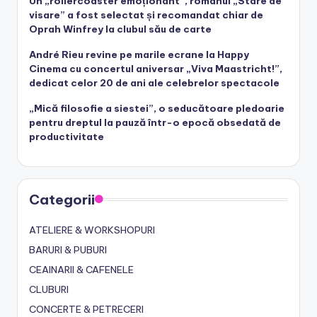
Un „rollercoaster emoționant”, romanul „Stare de
visare” a fost selectat și recomandat chiar de
Oprah Winfrey la clubul său de carte
André Rieu revine pe marile ecrane la Happy
Cinema cu concertul aniversar „Viva Maastricht!”,
dedicat celor 20 de ani ale celebrelor spectacole
„Mică filosofie a siestei”, o seducătoare pledoarie
pentru dreptul la pauză într-o epocă obsedată de
productivitate
Categorii
ATELIERE & WORKSHOPURI
BARURI & PUBURI
CEAINARII & CAFENELE
CLUBURI
CONCERTE & PETRECERI