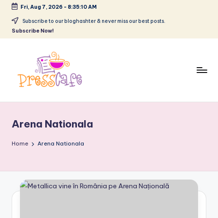
Fri, Aug 7, 2026
-
8:35:11 AM
Skip
Subscribe to our bloghashter & never miss our best posts.
Subscribe Now!
to
content
P
Cafeneau
r
experientelor
Arena Nationala
urbane
e
s
Home
Arena Nationala
s
c
a
f