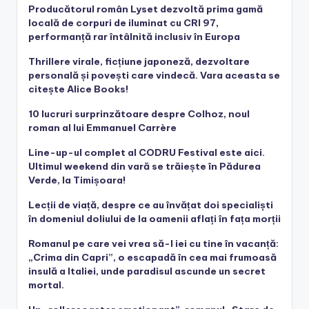
Producătorul român Lyset dezvoltă prima gamă
locală de corpuri de iluminat cu CRI 97,
performanță rar întâlnită inclusiv în Europa
Thrillere virale, ficțiune japoneză, dezvoltare
personală și povești care vindecă. Vara aceasta se
citește Alice Books!
10 lucruri surprinzătoare despre Colhoz, noul
roman al lui Emmanuel Carrère
Line-up-ul complet al CODRU Festival este aici.
Ultimul weekend din vară se trăiește în Pădurea
Verde, la Timișoara!
Lecții de viață, despre ce au învățat doi specialiști
în domeniul doliului de la oamenii aflați în fața morții
Romanul pe care vei vrea să-l iei cu tine în vacanță:
„Crima din Capri”, o escapadă în cea mai frumoasă
insulă a Italiei, unde paradisul ascunde un secret
mortal.