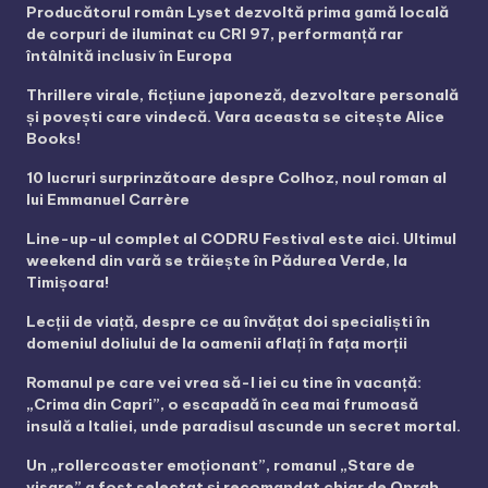
Producătorul român Lyset dezvoltă prima gamă locală
de corpuri de iluminat cu CRI 97, performanță rar
întâlnită inclusiv în Europa
Thrillere virale, ficțiune japoneză, dezvoltare personală
și povești care vindecă. Vara aceasta se citește Alice
Books!
10 lucruri surprinzătoare despre Colhoz, noul roman al
lui Emmanuel Carrère
Line-up-ul complet al CODRU Festival este aici. Ultimul
weekend din vară se trăiește în Pădurea Verde, la
Timișoara!
Lecții de viață, despre ce au învățat doi specialiști în
domeniul doliului de la oamenii aflați în fața morții
Romanul pe care vei vrea să-l iei cu tine în vacanță:
„Crima din Capri”, o escapadă în cea mai frumoasă
insulă a Italiei, unde paradisul ascunde un secret mortal.
Un „rollercoaster emoționant”, romanul „Stare de
visare” a fost selectat și recomandat chiar de Oprah