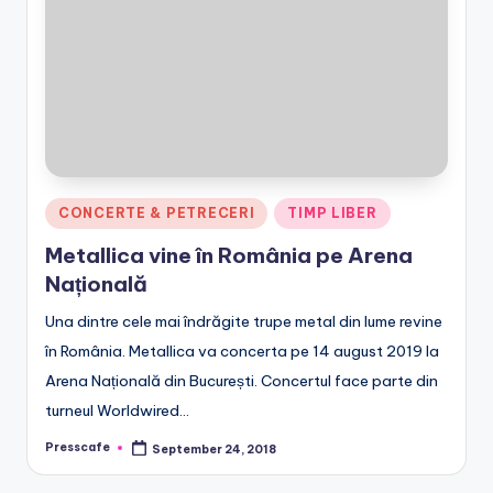
e
.
r
o
Posted
CONCERTE & PETRECERI
TIMP LIBER
in
Metallica vine în România pe Arena
Națională
Una dintre cele mai îndrăgite trupe metal din lume revine
în România. Metallica va concerta pe 14 august 2019 la
Arena Națională din București. Concertul face parte din
turneul Worldwired…
Presscafe
September 24, 2018
Posted
by