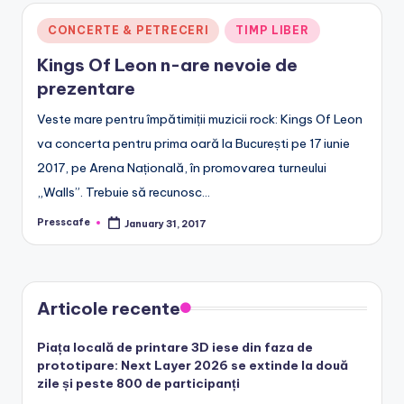
Posted
CONCERTE & PETRECERI
TIMP LIBER
in
Kings Of Leon n-are nevoie de
prezentare
Veste mare pentru împătimiții muzicii rock: Kings Of Leon
va concerta pentru prima oară la București pe 17 iunie
2017, pe Arena Națională, în promovarea turneului
„Walls”. Trebuie să recunosc…
Presscafe
January 31, 2017
Posted
by
Articole recente
Piața locală de printare 3D iese din faza de
prototipare: Next Layer 2026 se extinde la două
zile și peste 800 de participanți