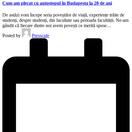
Cum am plecat cu autostopul în Budapesta la 20 de ani
De astăzi vom începe seria poveștilor de viață, experiențe trăite de
studenți, despre studenți, din facultate sau perioada facultății. Ne-am
gândit că fiecare dintre noi avem povești ce merită spuse…
Posted by
Presscafe