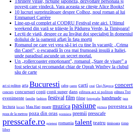
Thrillere virale, ficțiune japoneză, dezvoltare personală și
povești care vindecă. Vara aceasta se citește Alice Books!
10 lucruri surprinzătoare despre Colhoz, noul roman al lui
Emmanuel Carrère
Line-up-ul complet al CODRU Festival este aici. Ultimul
weekend din vară se trăiește în Pădurea Verde, la Timișoara!
Lecții de viață, despre ce au învățat doi specialiști în domeniul
doliului de la oamenii aflați în fața morții
Romanul pe care vei vrea să-l iei cu tine în vacanță: „Crima
din Capri”, o escapadă în cea mai frumoasă insulă a Italiei,
unde paradisul ascunde un secret mortal.
Un „rollercoaster emoționant”, romanul „Stare de visare” a
fost selectat și recomandat chiar de Oprah Winfrey la clubul
său de carte
Bucuresti
concert
carti
arta
act si politon
cafea
canto
ceai
Cluj-Napoca
concursuri
copii
copii super
dans
concurs
editura act si politon
editura Trei
festival
film
evenimente
handmade
filme
familie
fashion
fotografie
jazz
pasiune
muzica
povestea ta
lectura
Mata Hari
moarte
locuri
pictura
premii
poza din oras
presscafe
poza de la metrou
premiera
presscafe.ro
talent
teatru
romania
timisoara
timp
prieteni
liber