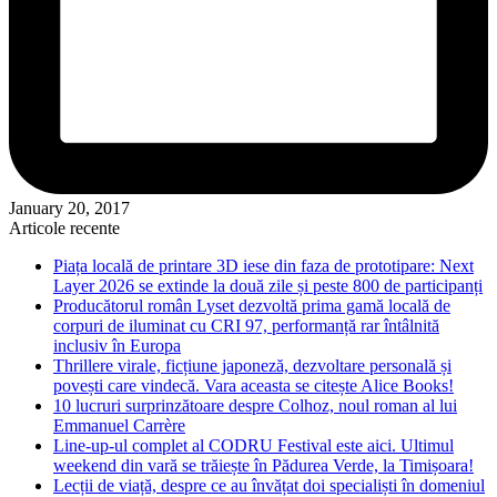
January 20, 2017
Articole recente
Piața locală de printare 3D iese din faza de prototipare: Next
Layer 2026 se extinde la două zile și peste 800 de participanți
Producătorul român Lyset dezvoltă prima gamă locală de
corpuri de iluminat cu CRI 97, performanță rar întâlnită
inclusiv în Europa
Thrillere virale, ficțiune japoneză, dezvoltare personală și
povești care vindecă. Vara aceasta se citește Alice Books!
10 lucruri surprinzătoare despre Colhoz, noul roman al lui
Emmanuel Carrère
Line-up-ul complet al CODRU Festival este aici. Ultimul
weekend din vară se trăiește în Pădurea Verde, la Timișoara!
Lecții de viață, despre ce au învățat doi specialiști în domeniul