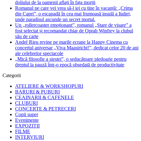
doliului de la oamenii aflați în fața morții
Romanul pe care vei vrea să-l iei cu tine în vacanță: „Crima
din Capri”, o escapadă în cea mai frumoasă insulă a Italiei,
unde paradisul ascunde un secret mortal.
Un „rollercoaster emoționant”, romanul „Stare de visare” a
fost selectat și recomandat chiar de Oprah Winfrey la clubul
său de carte
André Rieu revine pe marile ecrane la Happy Cinema cu
concertul aniversar „Viva Maastricht!”, dedicat celor 20 de ani
ale celebrelor spectacole
„Mică filosofie a siestei”, o seducătoare pledoarie pentru
dreptul la pauză într-o epocă obsedată de productivitate
Categorii
ATELIERE & WORKSHOPURI
BARURI & PUBURI
CEAINARII & CAFENELE
CLUBURI
CONCERTE & PETRECERI
Copii super
Evenimente
EXPOZITII
FILME
INTERVIURI