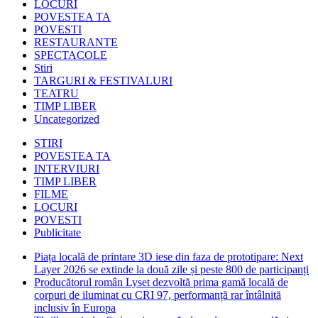
LOCURI
POVESTEA TA
POVESTI
RESTAURANTE
SPECTACOLE
Stiri
TARGURI & FESTIVALURI
TEATRU
TIMP LIBER
Uncategorized
STIRI
POVESTEA TA
INTERVIURI
TIMP LIBER
FILME
LOCURI
POVESTI
Publicitate
Piața locală de printare 3D iese din faza de prototipare: Next
Layer 2026 se extinde la două zile și peste 800 de participanți
Producătorul român Lyset dezvoltă prima gamă locală de
corpuri de iluminat cu CRI 97, performanță rar întâlnită
inclusiv în Europa