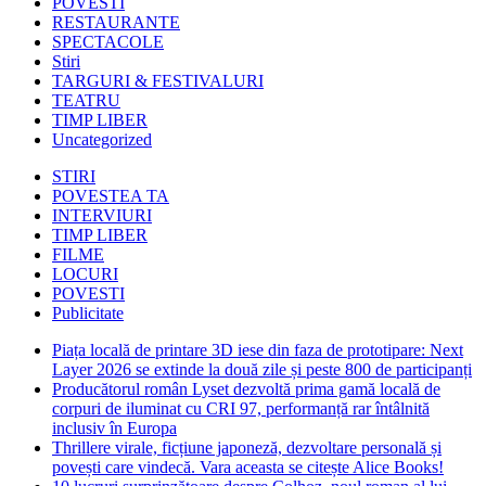
POVESTI
RESTAURANTE
SPECTACOLE
Stiri
TARGURI & FESTIVALURI
TEATRU
TIMP LIBER
Uncategorized
STIRI
POVESTEA TA
INTERVIURI
TIMP LIBER
FILME
LOCURI
POVESTI
Publicitate
Piața locală de printare 3D iese din faza de prototipare: Next
Layer 2026 se extinde la două zile și peste 800 de participanți
Producătorul român Lyset dezvoltă prima gamă locală de
corpuri de iluminat cu CRI 97, performanță rar întâlnită
inclusiv în Europa
Thrillere virale, ficțiune japoneză, dezvoltare personală și
povești care vindecă. Vara aceasta se citește Alice Books!