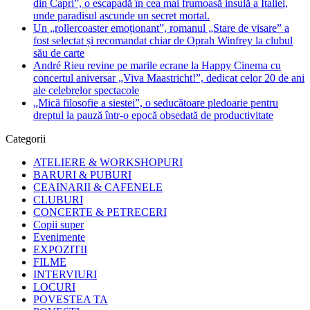
din Capri”, o escapadă în cea mai frumoasă insulă a Italiei,
unde paradisul ascunde un secret mortal.
Un „rollercoaster emoționant”, romanul „Stare de visare” a
fost selectat și recomandat chiar de Oprah Winfrey la clubul
său de carte
André Rieu revine pe marile ecrane la Happy Cinema cu
concertul aniversar „Viva Maastricht!”, dedicat celor 20 de ani
ale celebrelor spectacole
„Mică filosofie a siestei”, o seducătoare pledoarie pentru
dreptul la pauză într-o epocă obsedată de productivitate
Categorii
ATELIERE & WORKSHOPURI
BARURI & PUBURI
CEAINARII & CAFENELE
CLUBURI
CONCERTE & PETRECERI
Copii super
Evenimente
EXPOZITII
FILME
INTERVIURI
LOCURI
POVESTEA TA