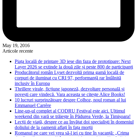
May 19, 2016
Articole recente
Piața locală de printare 3D iese din faza de prototipare: Next
Layer 2026 se extinde la două zile și peste 800 de participanți
Producătorul român Lyset dezvoltă prima gamă locală de
corpuri de iluminat cu CRI 97, performanță rar întâlnită
inclusiv în Europa
Thrillere virale, ficțiune japoneză, dezvoltare personală și
povești care vindecă. Vara aceasta se citește Alice Books!
10 lucruri surprinzătoare despre Colhoz, noul roman al lui
Emmanuel Carrère
Line-up-ul complet al CODRU Festival este aici. Ultimul
weekend din vară se trăiește în Pădurea Verde, la Timișoara!
Lecții de viață, despre ce au învățat doi specialiști în domeniul
doliului de la oamenii aflați în fața morții
Romanul pe care vei vrea să-l iei cu tine în vacanță: „Crima