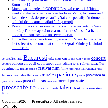
10 lucruri surprinzătoare despre Colhoz, noul roman al lui
Emmanuel Carrère
Line-up-ul complet al CODRU Festival este aici. Ultimul
weekend din vară se trăiește în Pădurea Verde, la Timișoara!
Lecții de viață, despre ce au învățat doi specialiști în domeniul
doliului de la oamenii aflați în fața morții
Romanul pe care vei vrea să-l iei cu tine în vacanță: „Crima
din Capri”, o escapadă în cea mai frumoasă insulă a Italiei,
unde paradisul ascunde un secret mortal.
Un „rollercoaster emoționant”, romanul „Stare de visare” a
fost selectat și recomandat chiar de Oprah Winfrey la clubul
său de carte
Bucuresti
concert
carti
arta
act si politon
cafea
canto
ceai
Cluj-Napoca
concursuri
copii
copii super
dans
concurs
editura act si politon
editura Trei
festival
film
evenimente
handmade
filme
familie
fashion
fotografie
jazz
pasiune
muzica
povestea ta
lectura
Mata Hari
moarte
locuri
pictura
premii
poza din oras
presscafe
poza de la metrou
premiera
presscafe.ro
talent
teatru
romania
timisoara
timp
prieteni
liber
Copyright 2026 —
Presscafe.ro
. All rights reserved.