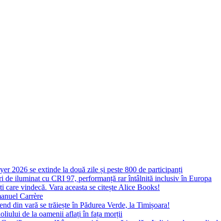
yer 2026 se extinde la două zile și peste 800 de participanți
 de iluminat cu CRI 97, performanță rar întâlnită inclusiv în Europa
ști care vindecă. Vara aceasta se citește Alice Books!
manuel Carrère
d din vară se trăiește în Pădurea Verde, la Timișoara!
oliului de la oamenii aflați în fața morții