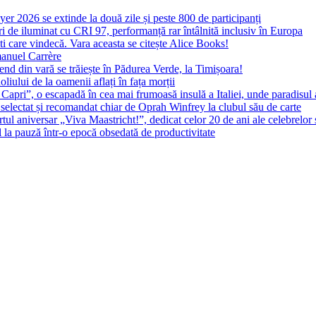
yer 2026 se extinde la două zile și peste 800 de participanți
 de iluminat cu CRI 97, performanță rar întâlnită inclusiv în Europa
ști care vindecă. Vara aceasta se citește Alice Books!
manuel Carrère
d din vară se trăiește în Pădurea Verde, la Timișoara!
oliului de la oamenii aflați în fața morții
 Capri”, o escapadă în cea mai frumoasă insulă a Italiei, unde paradisul
 selectat și recomandat chiar de Oprah Winfrey la clubul său de carte
l aniversar „Viva Maastricht!”, dedicat celor 20 de ani ale celebrelor 
l la pauză într-o epocă obsedată de productivitate