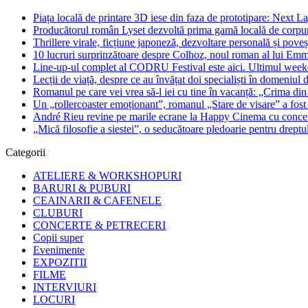
Piața locală de printare 3D iese din faza de prototipare: Next La
Producătorul român Lyset dezvoltă prima gamă locală de corpuri
Thrillere virale, ficțiune japoneză, dezvoltare personală și pove
10 lucruri surprinzătoare despre Colhoz, noul roman al lui Em
Line-up-ul complet al CODRU Festival este aici. Ultimul weeken
Lecții de viață, despre ce au învățat doi specialiști în domeniul d
Romanul pe care vei vrea să-l iei cu tine în vacanță: „Crima din
Un „rollercoaster emoționant”, romanul „Stare de visare” a fost
André Rieu revine pe marile ecrane la Happy Cinema cu concertu
„Mică filosofie a siestei”, o seducătoare pledoarie pentru dreptu
Categorii
ATELIERE & WORKSHOPURI
BARURI & PUBURI
CEAINARII & CAFENELE
CLUBURI
CONCERTE & PETRECERI
Copii super
Evenimente
EXPOZITII
FILME
INTERVIURI
LOCURI