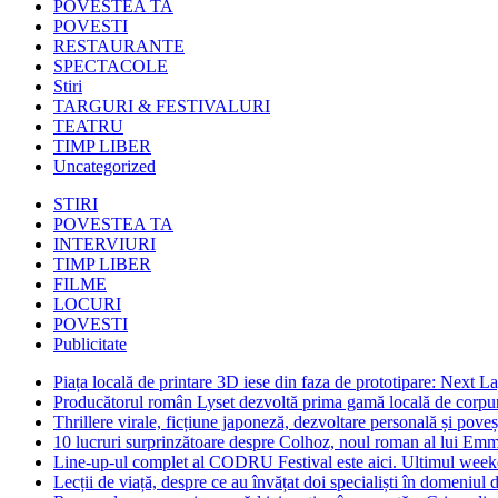
POVESTEA TA
POVESTI
RESTAURANTE
SPECTACOLE
Stiri
TARGURI & FESTIVALURI
TEATRU
TIMP LIBER
Uncategorized
STIRI
POVESTEA TA
INTERVIURI
TIMP LIBER
FILME
LOCURI
POVESTI
Publicitate
Piața locală de printare 3D iese din faza de prototipare: Next La
Producătorul român Lyset dezvoltă prima gamă locală de corpuri
Thrillere virale, ficțiune japoneză, dezvoltare personală și pove
10 lucruri surprinzătoare despre Colhoz, noul roman al lui Em
Line-up-ul complet al CODRU Festival este aici. Ultimul weeken
Lecții de viață, despre ce au învățat doi specialiști în domeniul d