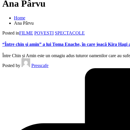
Ana Pârvu
Home
Ana Pârvu
Posted in
FILME
POVESTI
SPECTACOLE
“Între chin şi amin” a lui Toma Enache, în care joacă Kira Hagi 
Între Chin și Amin este un omagiu adus tuturor oamenilor care au sufer
Posted by
Presscafe