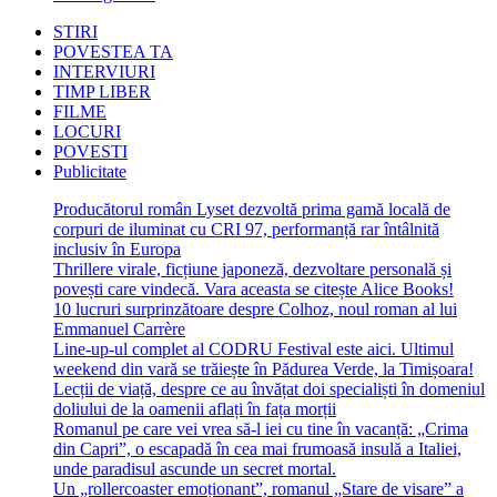
STIRI
POVESTEA TA
INTERVIURI
TIMP LIBER
FILME
LOCURI
POVESTI
Publicitate
Producătorul român Lyset dezvoltă prima gamă locală de
corpuri de iluminat cu CRI 97, performanță rar întâlnită
inclusiv în Europa
Thrillere virale, ficțiune japoneză, dezvoltare personală și
povești care vindecă. Vara aceasta se citește Alice Books!
10 lucruri surprinzătoare despre Colhoz, noul roman al lui
Emmanuel Carrère
Line-up-ul complet al CODRU Festival este aici. Ultimul
weekend din vară se trăiește în Pădurea Verde, la Timișoara!
Lecții de viață, despre ce au învățat doi specialiști în domeniul
doliului de la oamenii aflați în fața morții
Romanul pe care vei vrea să-l iei cu tine în vacanță: „Crima
din Capri”, o escapadă în cea mai frumoasă insulă a Italiei,
unde paradisul ascunde un secret mortal.
Un „rollercoaster emoționant”, romanul „Stare de visare” a