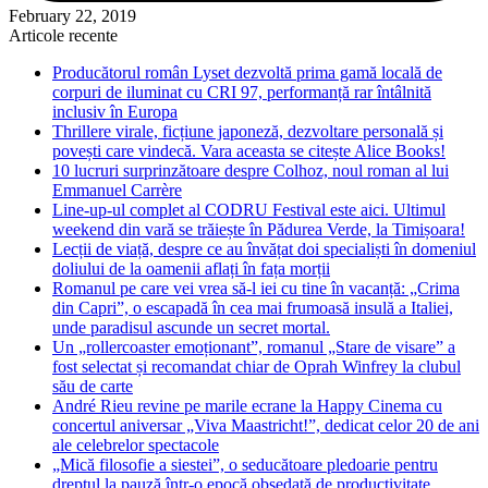
February 22, 2019
Articole recente
Producătorul român Lyset dezvoltă prima gamă locală de
corpuri de iluminat cu CRI 97, performanță rar întâlnită
inclusiv în Europa
Thrillere virale, ficțiune japoneză, dezvoltare personală și
povești care vindecă. Vara aceasta se citește Alice Books!
10 lucruri surprinzătoare despre Colhoz, noul roman al lui
Emmanuel Carrère
Line-up-ul complet al CODRU Festival este aici. Ultimul
weekend din vară se trăiește în Pădurea Verde, la Timișoara!
Lecții de viață, despre ce au învățat doi specialiști în domeniul
doliului de la oamenii aflați în fața morții
Romanul pe care vei vrea să-l iei cu tine în vacanță: „Crima
din Capri”, o escapadă în cea mai frumoasă insulă a Italiei,
unde paradisul ascunde un secret mortal.
Un „rollercoaster emoționant”, romanul „Stare de visare” a
fost selectat și recomandat chiar de Oprah Winfrey la clubul
său de carte
André Rieu revine pe marile ecrane la Happy Cinema cu
concertul aniversar „Viva Maastricht!”, dedicat celor 20 de ani
ale celebrelor spectacole
„Mică filosofie a siestei”, o seducătoare pledoarie pentru
dreptul la pauză într-o epocă obsedată de productivitate