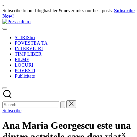
Skip
-
to
Subscribe to our bloghashter & never miss our best posts.
Subscribe
content
Now!
Presscafe.ro
Cafeneau
experientelor
STIRI
Stiri
urbane
POVESTEA TA
INTERVIURI
TIMP LIBER
FILME
LOCURI
POVESTI
Publicitate
Subscribe
Ana Maria Georgescu este una
dintre actrițele care dau viață