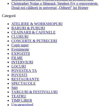
Christopher Nolan o filmează, Stephen Fry o repovestește.
Două noi călătorii in universul „Odiseei” lui Homer
Categorii
ATELIERE & WORKSHOPURI
BARURI & PUBURI
CEAINARII & CAFENELE
CLUBURI
CONCERTE & PETRECERI
Copii super
Evenimente
EXPOZITII
FILME
INTERVIURI
LOCURI
POVESTEA TA
POVESTI
RESTAURANTE
SPECTACOLE
Stiri
TARGURI & FESTIVALURI
TEATRU
TIMP LIBER
Uncategorized