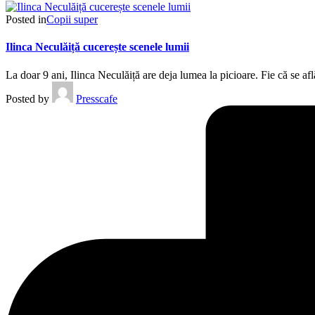
Posted in
Copii super
Ilinca Neculăiță cucerește scenele lumii
La doar 9 ani, Ilinca Neculăiță are deja lumea la picioare. Fie că se 
Posted by
Presscafe