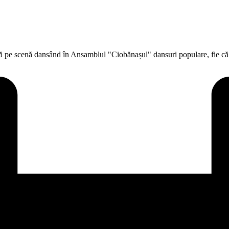
află pe scenă dansând în Ansamblul "Ciobănașul" dansuri populare, fie că