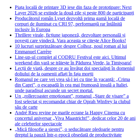
Piața locală de printare 3D iese din faza de prototipare: Next
Layer 2026 se extinde la două zile și peste 800 de participanți
Producătorul român Lyset dezvoltă prima gamă locală de
corpuri de iluminat cu CRI 97, performanță rar întâlnită
inclusiv în Europa
Thrillere virale, ficțiune japoneză, dezvoltare personală și
povești care vindecă. Vara aceasta se citește Alice Books!
10 lucruri surprinzătoare despre Colhoz, noul roman al lui
Emmanuel Carrère
Line-up-ul complet al CODRU Festival este aici. Ultimul
weekend din vară se trăiește în Pădurea Verde, la Timișoara!
Lecții de viață, despre ce au învățat doi specialiști în domeniul
doliului de la oamenii aflați în fața morții
Romanul pe care vei vrea să-l iei cu tine în vacanță: „Crima
din Capri”, o escapadă în cea mai frumoasă insulă a Italiei,
unde paradisul ascunde un secret mortal.
Un „rollercoaster emoționant”, romanul „Stare de visare” a
fost selectat și recomandat chiar de Oprah Winfrey la clubul
său de carte
André Rieu revine pe marile ecrane la Happy Cinema cu
concertul aniversar „Viva Maastricht!”, dedicat celor 20 de ani
ale celebrelor spectacole
„Mică filosofie a siestei”, o seducătoare pledoarie pentru
dreptul la pauză într-o epocă obsedată de productivitate