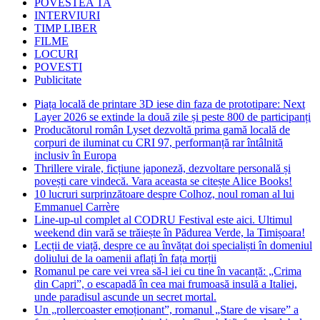
POVESTEA TA
INTERVIURI
TIMP LIBER
FILME
LOCURI
POVESTI
Publicitate
Piața locală de printare 3D iese din faza de prototipare: Next
Layer 2026 se extinde la două zile și peste 800 de participanți
Producătorul român Lyset dezvoltă prima gamă locală de
corpuri de iluminat cu CRI 97, performanță rar întâlnită
inclusiv în Europa
Thrillere virale, ficțiune japoneză, dezvoltare personală și
povești care vindecă. Vara aceasta se citește Alice Books!
10 lucruri surprinzătoare despre Colhoz, noul roman al lui
Emmanuel Carrère
Line-up-ul complet al CODRU Festival este aici. Ultimul
weekend din vară se trăiește în Pădurea Verde, la Timișoara!
Lecții de viață, despre ce au învățat doi specialiști în domeniul
doliului de la oamenii aflați în fața morții
Romanul pe care vei vrea să-l iei cu tine în vacanță: „Crima
din Capri”, o escapadă în cea mai frumoasă insulă a Italiei,
unde paradisul ascunde un secret mortal.
Un „rollercoaster emoționant”, romanul „Stare de visare” a