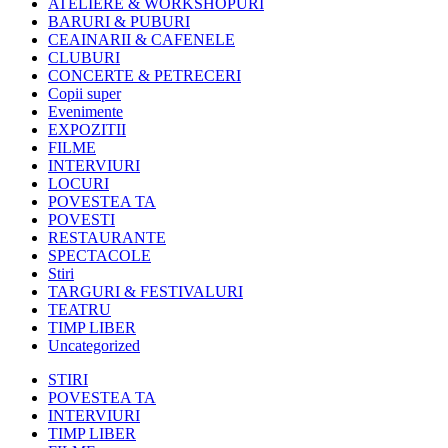
ATELIERE & WORKSHOPURI
BARURI & PUBURI
CEAINARII & CAFENELE
CLUBURI
CONCERTE & PETRECERI
Copii super
Evenimente
EXPOZITII
FILME
INTERVIURI
LOCURI
POVESTEA TA
POVESTI
RESTAURANTE
SPECTACOLE
Stiri
TARGURI & FESTIVALURI
TEATRU
TIMP LIBER
Uncategorized
STIRI
POVESTEA TA
INTERVIURI
TIMP LIBER