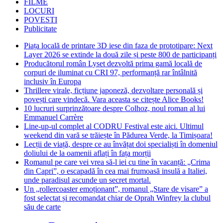
FILME
LOCURI
POVESTI
Publicitate
Piața locală de printare 3D iese din faza de prototipare: Next
Layer 2026 se extinde la două zile și peste 800 de participanți
Producătorul român Lyset dezvoltă prima gamă locală de
corpuri de iluminat cu CRI 97, performanță rar întâlnită
inclusiv în Europa
Thrillere virale, ficțiune japoneză, dezvoltare personală și
povești care vindecă. Vara aceasta se citește Alice Books!
10 lucruri surprinzătoare despre Colhoz, noul roman al lui
Emmanuel Carrère
Line-up-ul complet al CODRU Festival este aici. Ultimul
weekend din vară se trăiește în Pădurea Verde, la Timișoara!
Lecții de viață, despre ce au învățat doi specialiști în domeniul
doliului de la oamenii aflați în fața morții
Romanul pe care vei vrea să-l iei cu tine în vacanță: „Crima
din Capri”, o escapadă în cea mai frumoasă insulă a Italiei,
unde paradisul ascunde un secret mortal.
Un „rollercoaster emoționant”, romanul „Stare de visare” a
fost selectat și recomandat chiar de Oprah Winfrey la clubul
său de carte