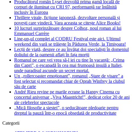
Producătorul român Lyset dezvoltă prima gamă locală de
corpuri de iluminat cu CRI 97, performanță rar întâlnită
inclusiv în Europa
Thrillere virale, ficțiune japoneză, dezvoltare personală și
povești care vindecă. Vara aceasta se citește Alice Books!
10 lucruri surprinzătoare despre Colhoz, noul roman al lui
Emmanuel Carrère
Line-up-ul complet al CODRU Festival este aici. Ultimul
weekend din vară se trăiește în Pădurea Verde, la Timișoara!
Lecții de viață, despre ce au învățat doi specialiști în domeniul
doliului de la oamenii aflați în fața morții
Romanul pe care vei vrea să-l iei cu tine în vacanță: „Crima
din Capri”, o escapadă în cea mai frumoasă insulă a Italiei,
unde paradisul ascunde un secret mortal.
Un „rollercoaster emoționant”, romanul „Stare de visare” a
fost selectat și recomandat chiar de Oprah Winfrey la clubul
său de carte
André Rieu revine pe marile ecrane la Happy Cinema cu
concertul aniversar „Viva Maastricht!”, dedicat celor 20 de ani
ale celebrelor spectacole
„Mică filosofie a siestei”, o seducătoare pledoarie pentru
dreptul la pauză într-o epocă obsedată de productivitate
Categorii