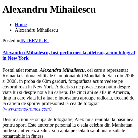
Alexandru Mihailescu
Home
Alexandru Mihailescu
Posted in
INTERVIURI
Alexandru Mihailescu, fost performer la atletism, acum fotograf
in New York
Fostul atlet roman,
Alexandru Mihailescu
, cel care a reprezentat
Romania la doua editii ale Campionatului Mondial de Sala din 2006
si 2008, in proba de 60m garduri, fotografiaza acum vedete pe
covorul rosu in New York. A decis sa ne povesteasca putin despre
viata lui si despre noua lui cariera. De cinci ani se afla in America,
timp in care viata lui a luat o intorsatura aproape radicala, trecand de
la cariera de sportiv profesionist la cea de fotograf
(
www.monokromos.com
)
.
Desi mai nou se ocupa de fotografie, Alex nu a renuntat la pasiunea
pentru sport. Este antrenor personal la o sala celebra din Manhattan
unde se antreneaza zilnic si ii ajuta pe ceilalti sa obtina rezultate
remarcabile in fitness.