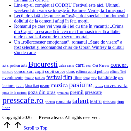
Line-up-ul complet al CODRU Festival este aici. Ultimul
weekend din vară se trăiește în Pădurea Verde, la Timișoara!
Lecții de viață, despre ce au învățat doi specialiști în domeniul
doliului de la oamenii aflați în fața morții
Romanul pe care vei vrea să-l iei cu tine în vacanță: „Crima
din Capri”, o escapadă în cea mai frumoasă insulă a Italiei,
unde paradisul ascunde un secret mortal.
Un „rollercoaster emoționant”, romanul „Stare de visare” a
fost selectat și recomandat chiar de Oprah Winfrey la clubul
său de carte
Bucuresti
concert
carti
arta
act si politon
cafea
canto
ceai
Cluj-Napoca
concursuri
copii
copii super
dans
concurs
editura act si politon
editura Trei
festival
film
evenimente
handmade
filme
familie
fashion
fotografie
jazz
pasiune
muzica
povestea ta
lectura
Mata Hari
moarte
locuri
pictura
premii
poza din oras
presscafe
poza de la metrou
premiera
presscafe.ro
talent
teatru
romania
timisoara
timp
prieteni
liber
Copyright 2026 —
Presscafe.ro
. All rights reserved.
Scroll to Top