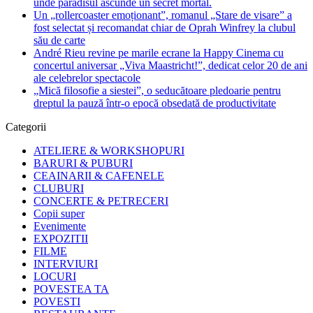
unde paradisul ascunde un secret mortal.
Un „rollercoaster emoționant”, romanul „Stare de visare” a
fost selectat și recomandat chiar de Oprah Winfrey la clubul
său de carte
André Rieu revine pe marile ecrane la Happy Cinema cu
concertul aniversar „Viva Maastricht!”, dedicat celor 20 de ani
ale celebrelor spectacole
„Mică filosofie a siestei”, o seducătoare pledoarie pentru
dreptul la pauză într-o epocă obsedată de productivitate
Categorii
ATELIERE & WORKSHOPURI
BARURI & PUBURI
CEAINARII & CAFENELE
CLUBURI
CONCERTE & PETRECERI
Copii super
Evenimente
EXPOZITII
FILME
INTERVIURI
LOCURI
POVESTEA TA
POVESTI