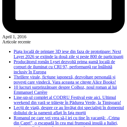
April 1, 2016
Articole recente
Piața locală de printare 3D iese din faza de prototipare: Next
Layer 2026 se extinde la două zile și peste 800 de participanți
Producătorul român Lyset dezvoltă prima gamă locală de
corpuri de iluminat cu CRI 97, performanță rar întâlnită
inclusiv în Europa
Thrillere virale, ficțiune japoneză, dezvoltare personală și
povești care vindecă. Vara aceasta se citește Alice Books!
10 lucruri surprinzătoare despre Colhoz, noul roman al lui
Emmanuel Carrère
Line-up-ul complet al CODRU Festival este aici. Ultimul
weekend din vară se trăiește în Pădurea Verde, la Timișoara!
Lecții de viață, despre ce au învățat doi specialiști în domeniul
doliului de la oamenii aflați în fața morții
Romanul pe care vei vrea să-l iei cu tine în vacanță: „Crima
din Capri”, o escapadă în cea mai frumoasă insulă a Italiei,