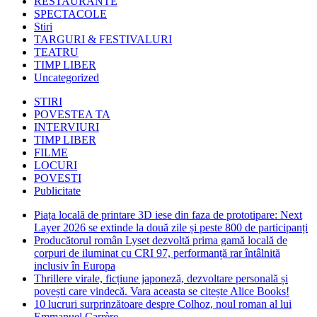
RESTAURANTE
SPECTACOLE
Stiri
TARGURI & FESTIVALURI
TEATRU
TIMP LIBER
Uncategorized
STIRI
POVESTEA TA
INTERVIURI
TIMP LIBER
FILME
LOCURI
POVESTI
Publicitate
Piața locală de printare 3D iese din faza de prototipare: Next
Layer 2026 se extinde la două zile și peste 800 de participanți
Producătorul român Lyset dezvoltă prima gamă locală de
corpuri de iluminat cu CRI 97, performanță rar întâlnită
inclusiv în Europa
Thrillere virale, ficțiune japoneză, dezvoltare personală și
povești care vindecă. Vara aceasta se citește Alice Books!
10 lucruri surprinzătoare despre Colhoz, noul roman al lui
Emmanuel Carrère