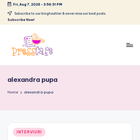
Fri, Aug 7, 2026
-
3:56:32 PM
Skip
Subscribe to our bloghashter & never miss our best posts.
Subscribe Now!
to
content
P
Cafeneau
r
experientelor
alexandra pupa
urbane
e
s
Home
alexandra pupa
s
c
a
Posted
INTERVIURI
f
in