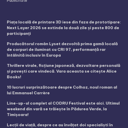
Publicitate
Piața locală de printare 3D iese din faza de prototipare:
Next Layer 2026 se extinde la două zile și peste 800 de
participanți
Producătorul român Lyset dezvoltă prima gamă locală
de corpuri de iluminat cu CRI 97, performanță rar
întâlnită inclusiv în Europa
Thrillere virale, ficțiune japoneză, dezvoltare personală
și povești care vindecă. Vara aceasta se citește Alice
Books!
10 lucruri surprinzătoare despre Colhoz, noul roman al
lui Emmanuel Carrère
Line-up-ul complet al CODRU Festival este aici. Ultimul
weekend din vară se trăiește în Pădurea Verde, la
Timișoara!
Lecții de viață, despre ce au învățat doi specialiști în