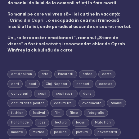
domeniul doliului de la oamenii aflați în fața morții
Romanul pe care vei vrea să-l iei cu tine în vacanță:
„Crima din Capri”, o escapadă în cea mai frumoasă
insulă a Italiei, unde paradisul ascunde un secret mortal.
Un „rollercoaster emoționant”, romanul „Stare de
visare” a fost selectat și recomandat chiar de Oprah
Winfrey la clubul său de carte
act si politon
arta
Bucuresti
cafea
canto
carti
ceai
Cluj-Napoca
concert
concurs
concursuri
copii
copii super
dans
editura act si politon
editura Trei
evenimente
familie
fashion
festival
film
filme
fotografie
handmade
jazz
lectura
locuri
Mata Hari
moarte
muzica
pasiune
pictura
povestea ta