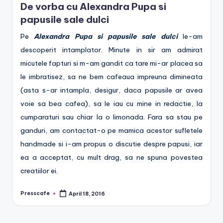
De vorba cu Alexandra Pupa si
e
papusile sale dulci
.
Pe
Alexandra Pupa si papusile sale dulci
le-am
r
descoperit intamplator. Minute in sir am admirat
o
micutele fapturi si m-am gandit ca tare mi-ar placea sa
le imbratisez, sa ne bem cafeaua impreuna dimineata
(asta s-ar intampla, desigur, daca papusile ar avea
voie sa bea cafea), sa le iau cu mine in redactie, la
cumparaturi sau chiar la o limonada. Fara sa stau pe
ganduri, am contactat-o pe mamica acestor sufletele
handmade si i-am propus o discutie despre papusi, iar
ea a acceptat, cu mult drag, sa ne spuna povestea
creatiilor ei.
Presscafe
April 18, 2016
Posted
by