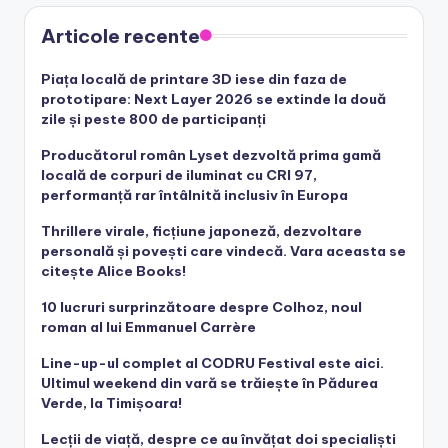
Articole recente
Piața locală de printare 3D iese din faza de
prototipare: Next Layer 2026 se extinde la două
zile și peste 800 de participanți
Producătorul român Lyset dezvoltă prima gamă
locală de corpuri de iluminat cu CRI 97,
performanță rar întâlnită inclusiv în Europa
Thrillere virale, ficțiune japoneză, dezvoltare
personală și povești care vindecă. Vara aceasta se
citește Alice Books!
10 lucruri surprinzătoare despre Colhoz, noul
roman al lui Emmanuel Carrère
Line-up-ul complet al CODRU Festival este aici.
Ultimul weekend din vară se trăiește în Pădurea
Verde, la Timișoara!
Lecții de viață, despre ce au învățat doi specialiști