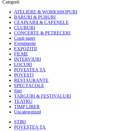
Categorii
ATELIERE & WORKSHOPURI
BARURI & PUBURI
CEAINARII & CAFENELE
CLUBURI
CONCERTE & PETRECERI
Copii super
Evenimente
EXPOZITII
FILME
INTERVIURI
LOCURI
POVESTEA TA
POVESTI
RESTAURANTE
SPECTACOLE
Stiri
TARGURI & FESTIVALURI
TEATRU
TIMP LIBER
Uncategorized
STIRI
POVESTEA TA