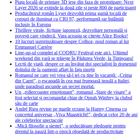
Piața locală de printare 3D iese din faza de prototipare: Next
Layer 2026 se extinde la două zile și peste 800 de participanți
Producătorul român Lyset dezvoltă prima gamă locală de
corpuri de iluminat cu CRI 97, performanță rar întâlnită
inclusiv în Europa
Thrillere virale, ficțiune japoneză, dezvoltare personală și
povești care vindecă. Vara aceasta se citește Alice Books!
10 lucruri surprinzătoare despre Colhoz, noul roman al lui
Emmanuel Carrère
Line-up-ul complet al CODRU Festival este aici. Ultimul
weekend din vară se trăiește în Pădurea Verde, la Timișoara!
Lecții de viață, despre ce au învățat doi specialiști în domeniul
doliului de la oamenii aflați în fața morții
Romanul pe care vei vrea să-l iei cu tine în vacanță: „Crima
din Capri”, o escapadă în cea mai frumoasă insulă a Italiei,
unde paradisul ascunde un secret mortal.
Un „rollercoaster emoționant”, romanul „Stare de visare” a
fost selectat și recomandat chiar de Oprah Winfrey la clubul
său de carte
André Rieu revine pe marile ecrane la Happy Cinema cu
concertul aniversar „Viva Maastricht!”, dedicat celor 20 de ani
ale celebrelor spectacole
„Mică filosofie a siestei”, o seducătoare pledoarie pentru
dreptul la pauză într-o epocă obsedată de productivitate