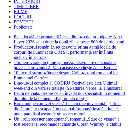
INTERVIURI
TIMP LIBER
FILME
LOCURI
POVESTI
Publicitate
Piața locală de printare 3D iese din faza de prototipare: Next
Layer 2026 se extinde la două zile și peste 800 de participanți
Producătorul român Lyset dezvoltă prima gamă locală de
corpuri de iluminat cu CRI 97, performanță rar întâlnită
inclusiv în Europa
Thrillere virale, ficțiune japoneză, dezvoltare personală și
povești care vindecă. Vara aceasta se citește Alice Books!
10 lucruri surprinzătoare despre Colhoz, noul roman al lui
Emmanuel Carrère
Line-up-ul complet al CODRU Festival este aici. Ultimul
weekend din vară se trăiește în Pădurea Verde, la Timișoara!
Lecții de viață, despre ce au învățat doi specialiști în domeniul
doliului de la oamenii aflați în fața morții
Romanul pe care vei vrea să-l iei cu tine în vacanță: „Crima
din Capri”, o escapadă în cea mai frumoasă insulă a Italiei,
unde paradisul ascunde un secret mortal.
Un „rollercoaster emoționant”, romanul „Stare de visare” a
fost selectat și recomandat chiar de Oprah Winfrey la clubul