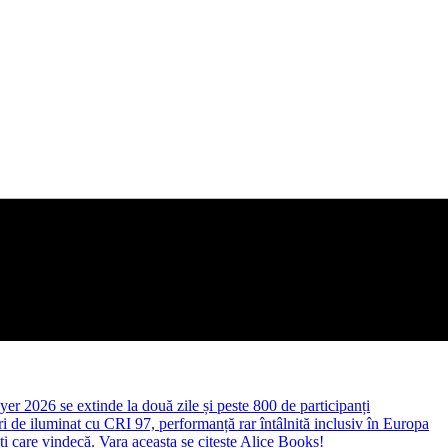
yer 2026 se extinde la două zile și peste 800 de participanți
 de iluminat cu CRI 97, performanță rar întâlnită inclusiv în Europa
ști care vindecă. Vara aceasta se citește Alice Books!