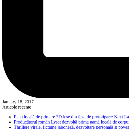
January 18, 2017
Articole recente
Piața locală de printare 3D iese din faza de prototipare: Next La
Producătorul român Lyset dezvoltă prima gamă locală de corpuri
Thrillere virale, ficțiune japoneză, dezvoltare personală și pove