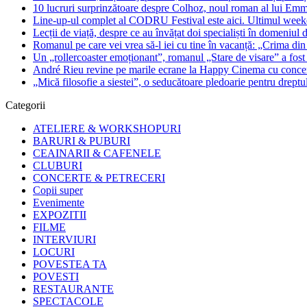
10 lucruri surprinzătoare despre Colhoz, noul roman al lui Em
Line-up-ul complet al CODRU Festival este aici. Ultimul weeken
Lecții de viață, despre ce au învățat doi specialiști în domeniul d
Romanul pe care vei vrea să-l iei cu tine în vacanță: „Crima din
Un „rollercoaster emoționant”, romanul „Stare de visare” a fost
André Rieu revine pe marile ecrane la Happy Cinema cu concertu
„Mică filosofie a siestei”, o seducătoare pledoarie pentru dreptu
Categorii
ATELIERE & WORKSHOPURI
BARURI & PUBURI
CEAINARII & CAFENELE
CLUBURI
CONCERTE & PETRECERI
Copii super
Evenimente
EXPOZITII
FILME
INTERVIURI
LOCURI
POVESTEA TA
POVESTI
RESTAURANTE
SPECTACOLE