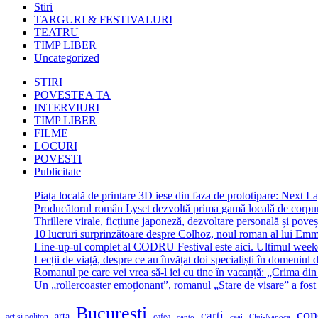
Stiri
TARGURI & FESTIVALURI
TEATRU
TIMP LIBER
Uncategorized
STIRI
POVESTEA TA
INTERVIURI
TIMP LIBER
FILME
LOCURI
POVESTI
Publicitate
Piața locală de printare 3D iese din faza de prototipare: Next La
Producătorul român Lyset dezvoltă prima gamă locală de corpuri
Thrillere virale, ficțiune japoneză, dezvoltare personală și pove
10 lucruri surprinzătoare despre Colhoz, noul roman al lui Em
Line-up-ul complet al CODRU Festival este aici. Ultimul weeken
Lecții de viață, despre ce au învățat doi specialiști în domeniul d
Romanul pe care vei vrea să-l iei cu tine în vacanță: „Crima din
Un „rollercoaster emoționant”, romanul „Stare de visare” a fost
Bucuresti
con
carti
arta
act si politon
cafea
canto
ceai
Cluj-Napoca