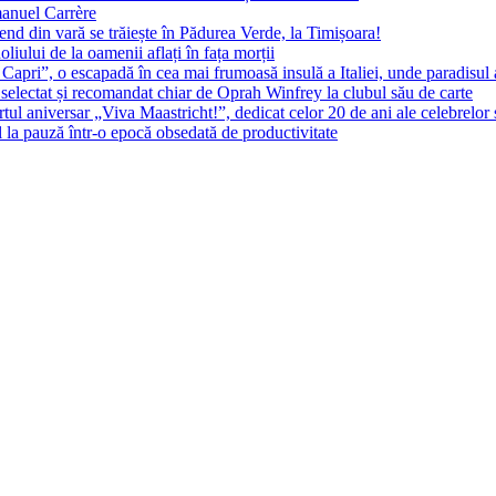
manuel Carrère
d din vară se trăiește în Pădurea Verde, la Timișoara!
oliului de la oamenii aflați în fața morții
 Capri”, o escapadă în cea mai frumoasă insulă a Italiei, unde paradisul
 selectat și recomandat chiar de Oprah Winfrey la clubul său de carte
l aniversar „Viva Maastricht!”, dedicat celor 20 de ani ale celebrelor 
l la pauză într-o epocă obsedată de productivitate