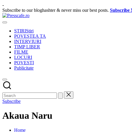
Skip
-
to
Subscribe to our bloghashter & never miss our best posts.
Subscribe
content
Presscafe.ro
Cafeneau
experientelor
STIRI
Stiri
urbane
POVESTEA TA
INTERVIURI
TIMP LIBER
FILME
LOCURI
POVESTI
Publicitate
Subscribe
Akaua Naru
Home