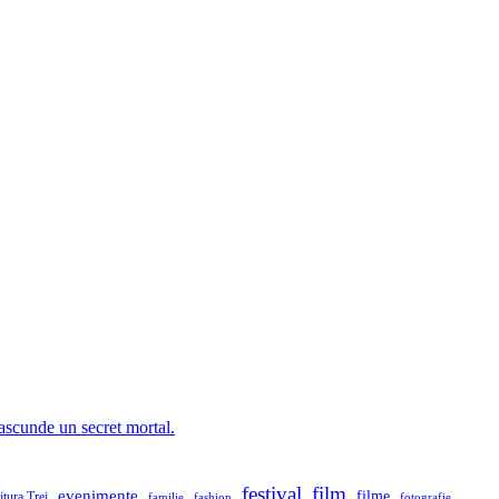
 ascunde un secret mortal.
festival
film
evenimente
filme
itura Trei
familie
fashion
fotografie