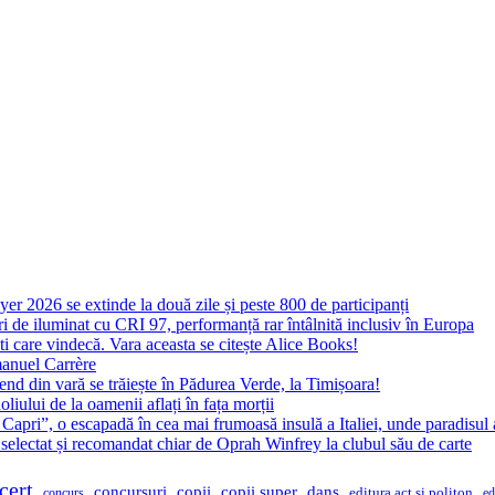
yer 2026 se extinde la două zile și peste 800 de participanți
 de iluminat cu CRI 97, performanță rar întâlnită inclusiv în Europa
ști care vindecă. Vara aceasta se citește Alice Books!
manuel Carrère
d din vară se trăiește în Pădurea Verde, la Timișoara!
oliului de la oamenii aflați în fața morții
 Capri”, o escapadă în cea mai frumoasă insulă a Italiei, unde paradisul
 selectat și recomandat chiar de Oprah Winfrey la clubul său de carte
cert
concursuri
copii
copii super
dans
concurs
editura act si politon
ed