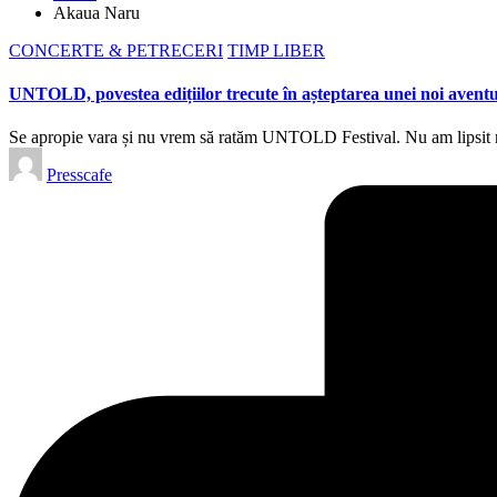
Akaua Naru
Posted
CONCERTE & PETRECERI
TIMP LIBER
in
UNTOLD, povestea edițiilor trecute în așteptarea unei noi aventu
Se apropie vara și nu vrem să ratăm UNTOLD Festival. Nu am lipsit ni
Posted
Presscafe
by