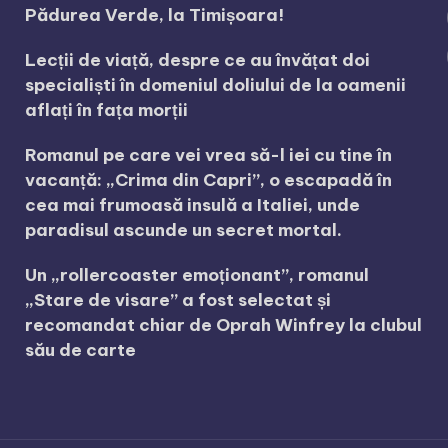
Pădurea Verde, la Timișoara!
Lecții de viață, despre ce au învățat doi
specialiști în domeniul doliului de la oamenii
aflați în fața morții
Romanul pe care vei vrea să-l iei cu tine în
vacanță: „Crima din Capri”, o escapadă în
cea mai frumoasă insulă a Italiei, unde
paradisul ascunde un secret mortal.
Un „rollercoaster emoționant”, romanul
„Stare de visare” a fost selectat și
recomandat chiar de Oprah Winfrey la clubul
său de carte