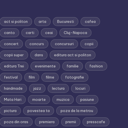
act si politon
arta
Bucuresti
cafea
canto
carti
ceai
Cluj-Napoca
concert
concurs
concursuri
copii
copii super
dans
editura act si politon
editura Trei
evenimente
familie
fashion
festival
film
filme
fotografie
handmade
jazz
lectura
locuri
Mata Hari
moarte
muzica
pasiune
pictura
povestea ta
poza de la metrou
poza din oras
premiera
premii
presscafe