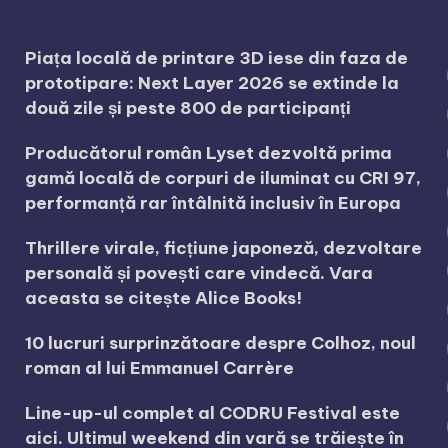
Piața locală de printare 3D iese din faza de
prototipare: Next Layer 2026 se extinde la
două zile și peste 800 de participanți
Producătorul român Lyset dezvoltă prima
gamă locală de corpuri de iluminat cu CRI 97,
performanță rar întâlnită inclusiv în Europa
Thrillere virale, ficțiune japoneză, dezvoltare
personală și povești care vindecă. Vara
aceasta se citește Alice Books!
10 lucruri surprinzătoare despre Colhoz, noul
roman al lui Emmanuel Carrère
Line-up-ul complet al CODRU Festival este
aici. Ultimul weekend din vară se trăiește în