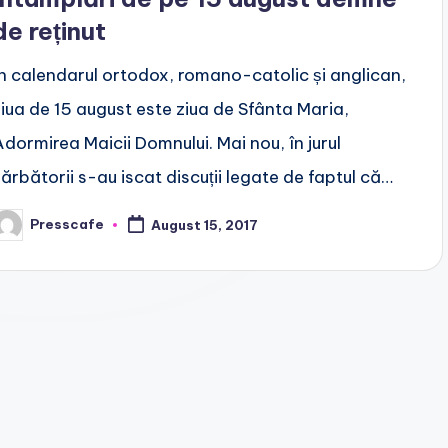
de reținut
În calendarul ortodox, romano-catolic și anglican,
ziua de 15 august este ziua de Sfânta Maria,
Adormirea Maicii Domnului. Mai nou, în jurul
sărbătorii s-au iscat discuții legate de faptul că…
Presscafe
August 15, 2017
osted
y