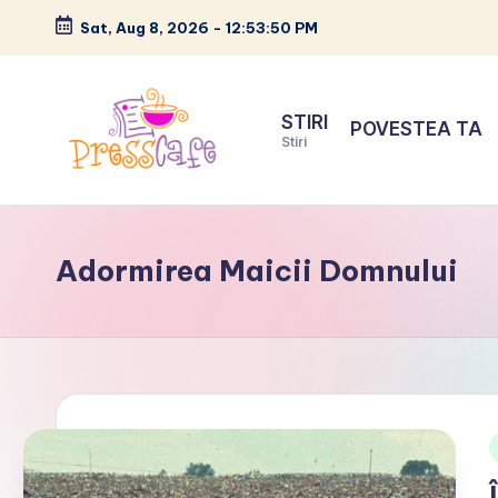
Sat, Aug 8, 2026
-
12:53:51 PM
Skip
to
STIRI
POVESTEA TA
content
Stiri
P
Cafeneau
r
experientelor
Adormirea Maicii Domnului
urbane
e
s
s
c
a
i