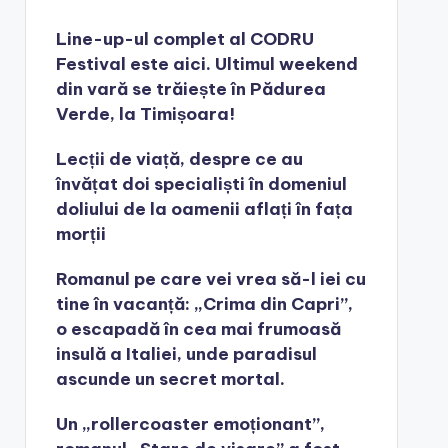
Line-up-ul complet al CODRU
Festival este aici. Ultimul weekend
din vară se trăiește în Pădurea
Verde, la Timișoara!
Lecții de viață, despre ce au
învățat doi specialiști în domeniul
doliului de la oamenii aflați în fața
morții
Romanul pe care vei vrea să-l iei cu
tine în vacanță: „Crima din Capri”,
o escapadă în cea mai frumoasă
insulă a Italiei, unde paradisul
ascunde un secret mortal.
Un „rollercoaster emoționant”,