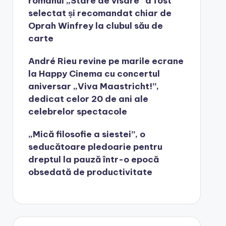
romanul „Stare de visare” a fost
selectat și recomandat chiar de
Oprah Winfrey la clubul său de
carte
André Rieu revine pe marile ecrane
la Happy Cinema cu concertul
aniversar „Viva Maastricht!”,
dedicat celor 20 de ani ale
celebrelor spectacole
„Mică filosofie a siestei”, o
seducătoare pledoarie pentru
dreptul la pauză într-o epocă
obsedată de productivitate