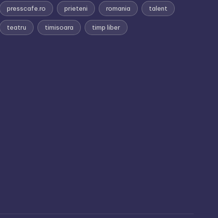
presscafe.ro
prieteni
romania
talent
teatru
timisoara
timp liber