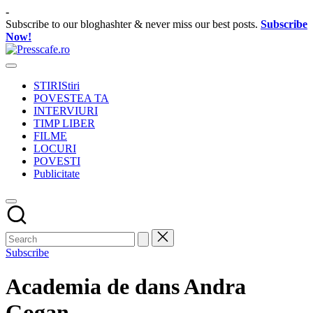
Skip
-
to
Subscribe to our bloghashter & never miss our best posts.
Subscribe
content
Now!
Presscafe.ro
Cafeneau
experientelor
STIRI
Stiri
urbane
POVESTEA TA
INTERVIURI
TIMP LIBER
FILME
LOCURI
POVESTI
Publicitate
Subscribe
Academia de dans Andra
Gogan