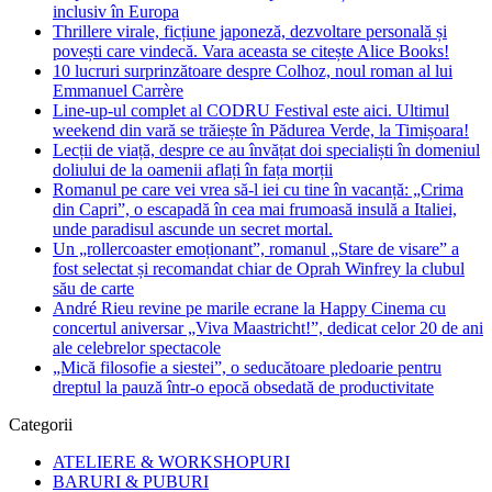
inclusiv în Europa
Thrillere virale, ficțiune japoneză, dezvoltare personală și
povești care vindecă. Vara aceasta se citește Alice Books!
10 lucruri surprinzătoare despre Colhoz, noul roman al lui
Emmanuel Carrère
Line-up-ul complet al CODRU Festival este aici. Ultimul
weekend din vară se trăiește în Pădurea Verde, la Timișoara!
Lecții de viață, despre ce au învățat doi specialiști în domeniul
doliului de la oamenii aflați în fața morții
Romanul pe care vei vrea să-l iei cu tine în vacanță: „Crima
din Capri”, o escapadă în cea mai frumoasă insulă a Italiei,
unde paradisul ascunde un secret mortal.
Un „rollercoaster emoționant”, romanul „Stare de visare” a
fost selectat și recomandat chiar de Oprah Winfrey la clubul
său de carte
André Rieu revine pe marile ecrane la Happy Cinema cu
concertul aniversar „Viva Maastricht!”, dedicat celor 20 de ani
ale celebrelor spectacole
„Mică filosofie a siestei”, o seducătoare pledoarie pentru
dreptul la pauză într-o epocă obsedată de productivitate
Categorii
ATELIERE & WORKSHOPURI
BARURI & PUBURI