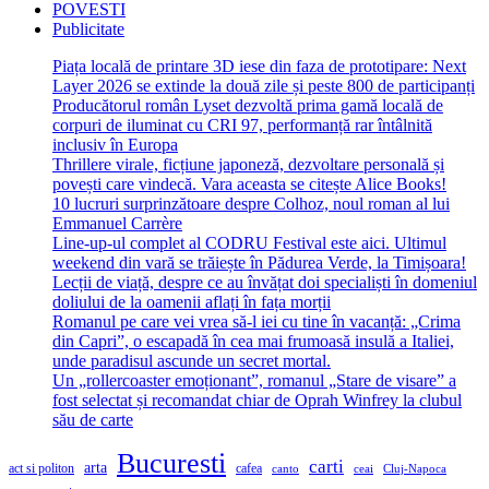
POVESTI
Publicitate
Piața locală de printare 3D iese din faza de prototipare: Next
Layer 2026 se extinde la două zile și peste 800 de participanți
Producătorul român Lyset dezvoltă prima gamă locală de
corpuri de iluminat cu CRI 97, performanță rar întâlnită
inclusiv în Europa
Thrillere virale, ficțiune japoneză, dezvoltare personală și
povești care vindecă. Vara aceasta se citește Alice Books!
10 lucruri surprinzătoare despre Colhoz, noul roman al lui
Emmanuel Carrère
Line-up-ul complet al CODRU Festival este aici. Ultimul
weekend din vară se trăiește în Pădurea Verde, la Timișoara!
Lecții de viață, despre ce au învățat doi specialiști în domeniul
doliului de la oamenii aflați în fața morții
Romanul pe care vei vrea să-l iei cu tine în vacanță: „Crima
din Capri”, o escapadă în cea mai frumoasă insulă a Italiei,
unde paradisul ascunde un secret mortal.
Un „rollercoaster emoționant”, romanul „Stare de visare” a
fost selectat și recomandat chiar de Oprah Winfrey la clubul
său de carte
Bucuresti
carti
arta
act si politon
cafea
canto
ceai
Cluj-Napoca