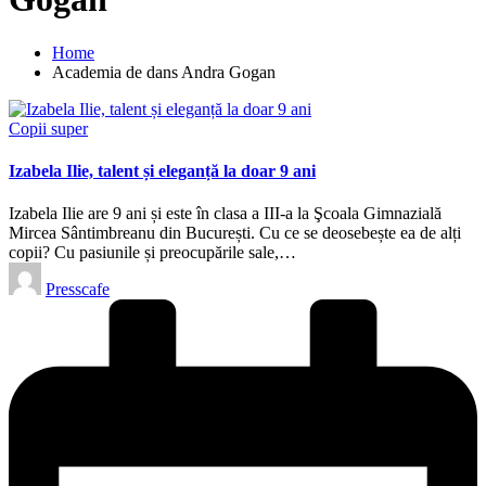
Home
Academia de dans Andra Gogan
Posted
Copii super
in
Izabela Ilie, talent și eleganță la doar 9 ani
Izabela Ilie are 9 ani și este în clasa a III-a la Şcoala Gimnazială
Mircea Sântimbreanu din București. Cu ce se deosebește ea de alți
copii? Cu pasiunile și preocupările sale,…
Posted
Presscafe
by