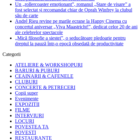
Un „rollercoaster emoționant”, romanul „Stare de visare” a
fost selectat și recomandat chiar de Oprah Winfrey la clubul
său de carte
André Rieu revine pe marile ecrane la Happy Cinema cu
concertul aniversar „Viva Maastricht!”, dedicat celor 20 de ani
ale celebrelor spectacole
„Mică filosofie a siestei”, o seducătoare pledoarie pentru
dreptul la pauză într-o epocă obsedată de productivitate
Categorii
ATELIERE & WORKSHOPURI
BARURI & PUBURI
CEAINARII & CAFENELE
CLUBURI
CONCERTE & PETRECERI
Copii super
Evenimente
EXPOZITII
FILME
INTERVIURI
LOCURI
POVESTEA TA
POVESTI
RESTAURANTE