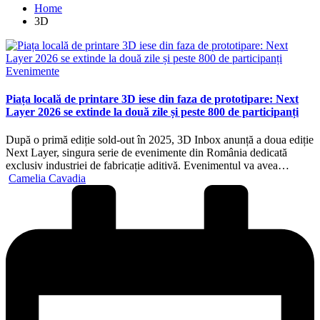
Home
3D
Posted
Evenimente
in
Piața locală de printare 3D iese din faza de prototipare: Next
Layer 2026 se extinde la două zile și peste 800 de participanți
După o primă ediție sold-out în 2025, 3D Inbox anunță a doua ediție
Next Layer, singura serie de evenimente din România dedicată
exclusiv industriei de fabricație aditivă. Evenimentul va avea…
Posted
Camelia Cavadia
by