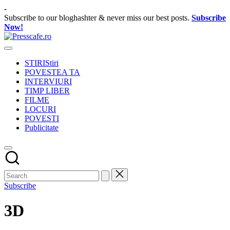
Skip
-
to
Subscribe to our bloghashter & never miss our best posts.
Subscribe
content
Now!
Presscafe.ro
Cafeneau
experientelor
STIRI
Stiri
urbane
POVESTEA TA
INTERVIURI
TIMP LIBER
FILME
LOCURI
POVESTI
Publicitate
Subscribe
3D