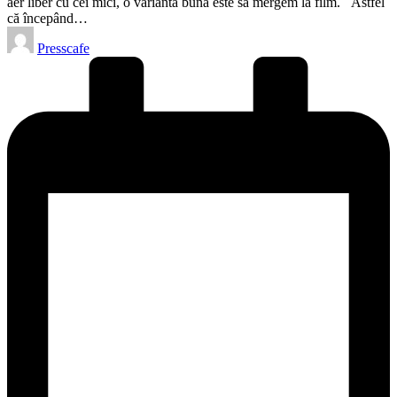
aer liber cu cei mici, o variantă bună este să mergem la film. Astfel
că începând…
Posted
Presscafe
by