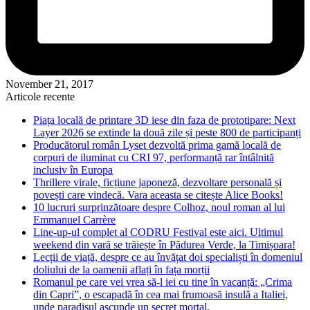
November 21, 2017
Articole recente
Piața locală de printare 3D iese din faza de prototipare: Next
Layer 2026 se extinde la două zile și peste 800 de participanți
Producătorul român Lyset dezvoltă prima gamă locală de
corpuri de iluminat cu CRI 97, performanță rar întâlnită
inclusiv în Europa
Thrillere virale, ficțiune japoneză, dezvoltare personală și
povești care vindecă. Vara aceasta se citește Alice Books!
10 lucruri surprinzătoare despre Colhoz, noul roman al lui
Emmanuel Carrère
Line-up-ul complet al CODRU Festival este aici. Ultimul
weekend din vară se trăiește în Pădurea Verde, la Timișoara!
Lecții de viață, despre ce au învățat doi specialiști în domeniul
doliului de la oamenii aflați în fața morții
Romanul pe care vei vrea să-l iei cu tine în vacanță: „Crima
din Capri”, o escapadă în cea mai frumoasă insulă a Italiei,
unde paradisul ascunde un secret mortal.