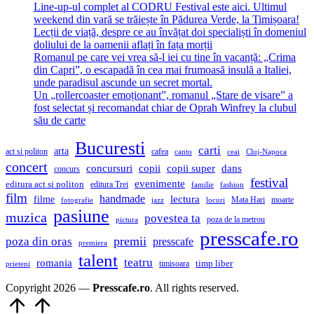
Line-up-ul complet al CODRU Festival este aici. Ultimul
weekend din vară se trăiește în Pădurea Verde, la Timișoara!
Lecții de viață, despre ce au învățat doi specialiști în domeniul
doliului de la oamenii aflați în fața morții
Romanul pe care vei vrea să-l iei cu tine în vacanță: „Crima
din Capri”, o escapadă în cea mai frumoasă insulă a Italiei,
unde paradisul ascunde un secret mortal.
Un „rollercoaster emoționant”, romanul „Stare de visare” a
fost selectat și recomandat chiar de Oprah Winfrey la clubul
său de carte
Bucuresti
carti
arta
act si politon
cafea
canto
ceai
Cluj-Napoca
concert
concursuri
copii
copii super
dans
concurs
festival
evenimente
editura act si politon
editura Trei
familie
fashion
film
handmade
lectura
filme
Mata Hari
moarte
fotografie
jazz
locuri
pasiune
muzica
povestea ta
poza de la metrou
pictura
presscafe.ro
premii
poza din oras
presscafe
premiera
talent
teatru
romania
timisoara
timp liber
prieteni
Copyright 2026 —
Presscafe.ro
. All rights reserved.
Scroll
to