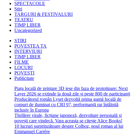
SPECTACOLE
Stiri
TARGURI & FESTIVALURI
TEATRU
TIMP LIBER
Uncategorized
STIRI
POVESTEA TA
INTERVIURI
TIMP LIBER
FILME
LOCURI
POVESTI
Publicitate
Piața locală de printare 3D iese din faza de prototipare: Next
Layer 2026 se extinde la două zile și peste 800 de participanți
Producătorul român Lyset dezvoltă prima gamă locală de
corpuri de iluminat cu CRI 97, performanță rar întâlnită
inclusiv în Europa
Thrillere virale, ficțiune japoneză, dezvoltare personală și
povești care vindecă. Vara aceasta se citește Alice Books!
10 lucruri surprinzătoare despre Colhoz, noul roman al lui
Emmanuel Carrère