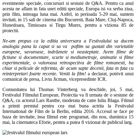
evenimente speciale, concursuri si sesiuni de Q&A. Pentru ca anul
acesta ne aflam in fata unei editii speciale, Europa isi va serba ziua,
prin film, intreaga luna mai. Astfel, in perioada 5-29 mai, suntem
invitati, in 15 sali de cinema din Bucuresti, Baia Mare, Cluj-Napoca,
Hunedoara, Timisoara si Tirgu Mures, pentru a viziona 85 de
proiectii.
Ne-am propus ca la editia aniversara a Festivalului sa ducem
analogia pana la capat si sa va poftim sa gustati din varietatile
europene, savuroase, indrăznete si neasteptate. Avem filme de
fictiune si documentare, scurte si mediumetraje, animatie si filme
experimentale, o valoroasa retrospectiva de filme romanesti, ba
chiar si pelicule de referinta, de acum sapte decenii, fata in fata cu
reinterpretari foarte recente. Veniti la film!
a declarat, potrivit unui
comunicat de presa, Liviu Jicman, vicepresedinte ICR.
Comunitatea lui Thomas Vinterberg va deschide, joi, 5 mai,
Festivalul Filmului European. Proiectia va fi urmata de o sesiune de
Q&A, cu actorul Lars Ranthe, moderata de catre Iulia Blaga. Filmul
a primit premiul pentru cea mai buna actrita la Festivalul
International de Film de la Berlin, editia 2016. Accesul se face pe
baza de invitatie, insa filmul este programat, din nou, duminica 15
mai, la cinemateca Eforie, pentru a putea fi vizionat de publicul larg.