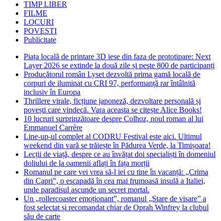
TIMP LIBER
FILME
LOCURI
POVESTI
Publicitate
Piața locală de printare 3D iese din faza de prototipare: Next
Layer 2026 se extinde la două zile și peste 800 de participanți
Producătorul român Lyset dezvoltă prima gamă locală de
corpuri de iluminat cu CRI 97, performanță rar întâlnită
inclusiv în Europa
Thrillere virale, ficțiune japoneză, dezvoltare personală și
povești care vindecă. Vara aceasta se citește Alice Books!
10 lucruri surprinzătoare despre Colhoz, noul roman al lui
Emmanuel Carrère
Line-up-ul complet al CODRU Festival este aici. Ultimul
weekend din vară se trăiește în Pădurea Verde, la Timișoara!
Lecții de viață, despre ce au învățat doi specialiști în domeniul
doliului de la oamenii aflați în fața morții
Romanul pe care vei vrea să-l iei cu tine în vacanță: „Crima
din Capri”, o escapadă în cea mai frumoasă insulă a Italiei,
unde paradisul ascunde un secret mortal.
Un „rollercoaster emoționant”, romanul „Stare de visare” a
fost selectat și recomandat chiar de Oprah Winfrey la clubul
său de carte