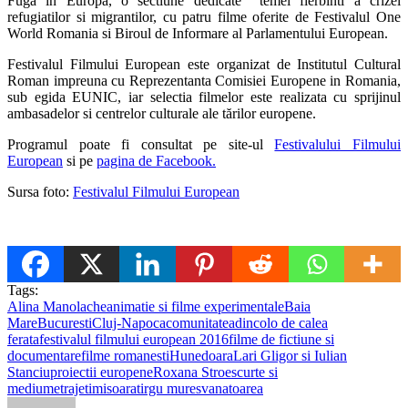
Fuga in Europa, o sectiune dedicate temei fierbinti a crizei
refugiatilor si migrantilor, cu patru filme oferite de Festivalul One
World Romania si Biroul de Informare al Parlamentului European.
Festivalul Filmului European este organizat de Institutul Cultural
Roman impreuna cu Reprezentanta Comisiei Europene in Romania,
sub egida EUNIC, iar selectia filmelor este realizata cu sprijinul
ambasadelor si centrelor culturale ale tărilor europene.
Programul poate fi consultat pe site-ul
Festivalului Filmului
European
si pe
pagina de Facebook.
Sursa foto:
Festivalul Filmului European
Tags:
Alina Manolache
animatie si filme experimentale
Baia
Mare
Bucuresti
Cluj-Napoca
comunitatea
dincolo de calea
ferata
festivalul filmului european 2016
filme de fictiune si
documentare
filme romanesti
Hunedoara
Lari Gligor si Iulian
Stanciu
proiectii europene
Roxana Stroe
scurte si
mediumetraje
timisoara
tirgu mures
vanatoarea