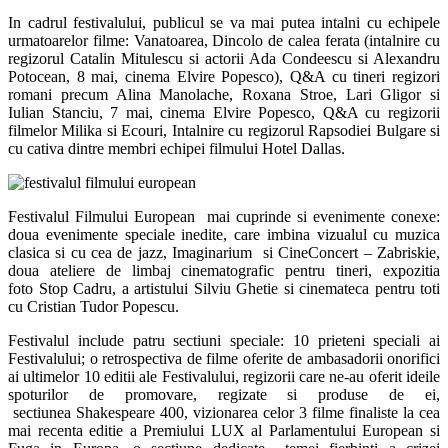
In cadrul festivalului, publicul se va mai putea intalni cu echipele
urmatoarelor filme: Vanatoarea, Dincolo de calea ferata (intalnire cu
regizorul Catalin Mitulescu si actorii Ada Condeescu si Alexandru
Potocean, 8 mai, cinema Elvire Popesco), Q&A cu tineri regizori
romani precum Alina Manolache, Roxana Stroe, Lari Gligor si
Iulian Stanciu, 7 mai, cinema Elvire Popesco, Q&A cu regizorii
filmelor Milika si Ecouri, Intalnire cu regizorul Rapsodiei Bulgare si
cu cativa dintre membri echipei filmului Hotel Dallas.
Festivalul Filmului European mai cuprinde si evenimente conexe:
doua evenimente speciale inedite, care imbina vizualul cu muzica
clasica si cu cea de jazz, Imaginarium si CineConcert – Zabriskie,
doua ateliere de limbaj cinematografic pentru tineri, expozitia
foto Stop Cadru, a artistului Silviu Ghetie si cinemateca pentru toti
cu Cristian Tudor Popescu.
Festivalul include patru sectiuni speciale: 10 prieteni speciali ai
Festivalului; o retrospectiva de filme oferite de ambasadorii onorifici
ai ultimelor 10 editii ale Festivalului, regizorii care ne-au oferit ideile
spoturilor de promovare, regizate si produse de ei,
sectiunea Shakespeare 400, vizionarea celor 3 filme finaliste la cea
mai recenta editie a Premiului LUX al Parlamentului European si