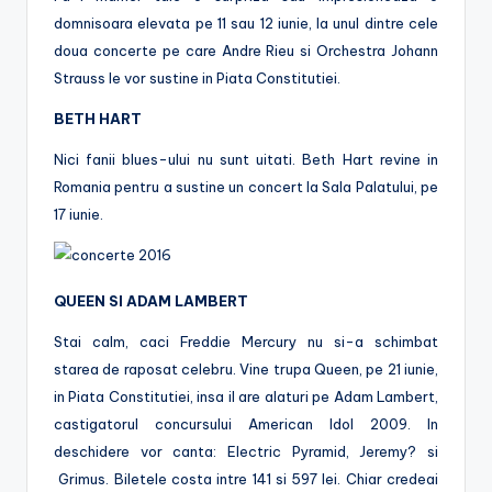
domnisoara elevata pe 11 sau 12 iunie, la unul dintre cele
doua concerte pe care Andre Rieu si Orchestra Johann
Strauss le vor sustine in Piata Constitutiei.
BETH HART
Nici fanii blues-ului nu sunt uitati. Beth Hart revine in
Romania pentru a sustine un concert la Sala Palatului, pe
17 iunie.
QUEEN SI ADAM LAMBERT
Stai calm, caci Freddie Mercury nu si-a schimbat
starea de raposat celebru. Vine trupa Queen, pe 21 iunie,
in Piata Constitutiei, insa il are alaturi pe Adam Lambert,
castigatorul concursului American Idol 2009. In
deschidere vor canta: Electric Pyramid, Jeremy? si
Grimus. Biletele costa intre 141 si 597 lei. Chiar credeai