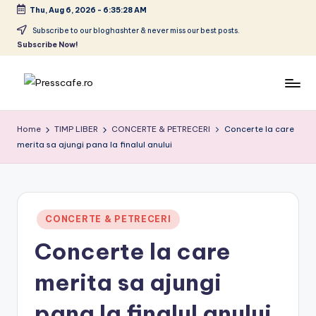
Thu, Aug 6, 2026
-
6:35:29 AM
Skip
Subscribe to our bloghashter & never miss our best posts.
Subscribe Now!
to
content
P
Cafeneau
r
experientelor
Home
TIMP LIBER
CONCERTE & PETRECERI
Concerte la care
urbane
merita sa ajungi pana la finalul anului
e
s
s
c
Posted
CONCERTE & PETRECERI
in
a
Concerte la care
f
merita sa ajungi
e
pana la finalul anului
.