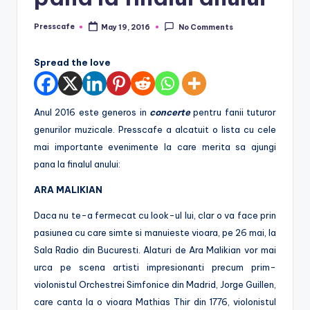
r
Presscafe
May 19, 2016
No Comments
Posted
o
by
Spread the love
Anul 2016 este generos in
concerte
pentru fanii tuturor
genurilor muzicale. Presscafe a alcatuit o lista cu cele
mai importante evenimente la care merita sa ajungi
pana la finalul anului:
ARA MALIKIAN
Daca nu te-a fermecat cu look-ul lui, clar o va face prin
pasiunea cu care simte si manuieste vioara, pe 26 mai, la
Sala Radio din Bucuresti. Alaturi de Ara Malikian vor mai
urca pe scena artisti impresionanti precum prim-
violonistul Orchestrei Simfonice din Madrid, Jorge Guillen,
care canta la o vioara Mathias Thir din 1776, violonistul