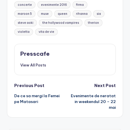
concerte
evenimente 2016
firma
maroon 5
muse
queen
rihanna
sia
steve aoki
the hollywood vampires
therion
violetta
vita de vie
Presscafe
View All Posts
Post
Previous Post
Next Post
De ce sa mergi la Femei
Evenimente de neratat
navigation
pe Matasari
in weekendul 20 – 22
mai