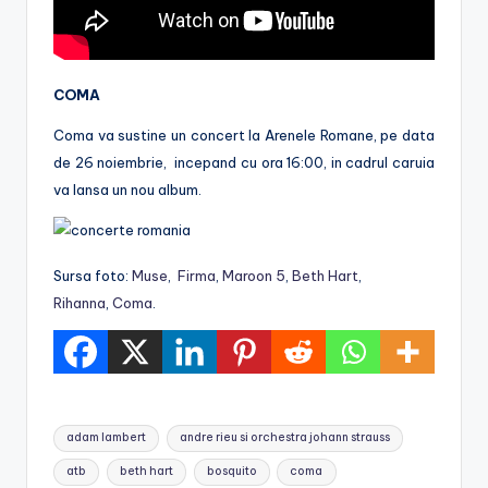
COMA
Coma va sustine un concert la Arenele Romane, pe data
de 26 noiembrie, incepand cu ora 16:00, in cadrul caruia
va lansa un nou album.
Sursa foto:
Muse
,
Firma
,
Maroon 5
,
Beth Hart
,
Rihanna
,
Coma
.
Tags:
adam lambert
andre rieu si orchestra johann strauss
atb
beth hart
bosquito
coma