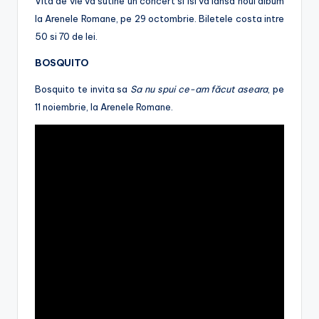
Vita de vie va sutine un concert si isi va lansa noul album
la Arenele Romane, pe 29 octombrie. Biletele costa intre
50 si 70 de lei.
BOSQUITO
Bosquito te invita sa
Sa nu spui ce-am făcut aseara
, pe
11 noiembrie, la Arenele Romane.