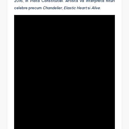
2016, in Piata Constitutiei. Artista va interpreta hituri
celebre precum
Chandelier
,
Elastic Heart
si
Alive
.