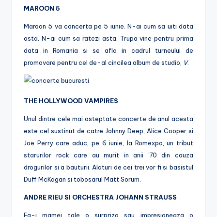
MAROON 5
Maroon 5 va concerta pe 5 iunie. N-ai cum sa uiti data
asta. N-ai cum sa ratezi asta. Trupa vine pentru prima
data in Romania si se afla in cadrul turneului de
promovare pentru cel de-al cincilea album de studio,
V
.
THE HOLLYWOOD VAMPIRES
Unul dintre cele mai asteptate concerte de anul acesta
este cel sustinut de catre Johnny Deep, Alice Cooper si
Joe Perry care aduc, pe 6 iunie, la Romexpo, un tribut
starurilor rock care au murit in anii ’70 din cauza
drogurilor si a bauturii. Alaturi de cei trei vor fi si basistul
Duff McKagan si tobosarul Matt Sorum.
ANDRE RIEU SI ORCHESTRA JOHANN STRAUSS
Fa-i mamei tale o surpriza sau impresioneaza o