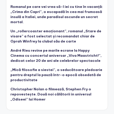
Romanul pe care vei vrea să-l iei cu tine în vacanță:
„Crima din Capri”, o escapadă în cea mai frumoasă
insulă a Italiei, unde paradisul ascunde un secret
mortal.
Un „rollercoaster emoționant”, romanul „Stare de
visare” a fost selectat și recomandat chiar de
Oprah Winfrey la clubul său de carte
André Rieu revine pe marile ecrane la Happy
Cinema cu concertul aniversar „Viva Maastricht!”,
dedicat celor 20 de ani ale celebrelor spectacole
„Mică filosofie a siestei”, o seducătoare pledoarie
pentru dreptul la pauză într-o epocă obsedată de
productivitate
Christopher Nolan o filmează, Stephen Fry o
repovestește. Două noi călătorii in universul
„Odiseei” lui Homer