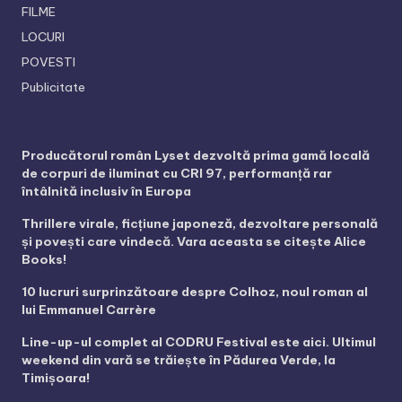
FILME
LOCURI
POVESTI
Publicitate
Producătorul român Lyset dezvoltă prima gamă locală
de corpuri de iluminat cu CRI 97, performanță rar
întâlnită inclusiv în Europa
Thrillere virale, ficțiune japoneză, dezvoltare personală
și povești care vindecă. Vara aceasta se citește Alice
Books!
10 lucruri surprinzătoare despre Colhoz, noul roman al
lui Emmanuel Carrère
Line-up-ul complet al CODRU Festival este aici. Ultimul
weekend din vară se trăiește în Pădurea Verde, la
Timișoara!