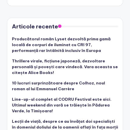
Articole recente
Producătorul român Lyset dezvoltă prima gamă
locală de corpuri de iluminat cu CRI 97,
performanță rar întâlnită inclusiv în Europa
Thrillere virale, ficțiune japoneză, dezvoltare
personală și povești care vindecă. Vara aceasta se
citește Alice Books!
10 lucruri surprinzătoare despre Colhoz, noul
roman al lui Emmanuel Carrère
Line-up-ul complet al CODRU Festival este aici.
Ultimul weekend din vară se trăiește în Pădurea
Verde, la Timișoara!
Lecții de viață, despre ce au învățat doi specialiști
în domeniul doliului de la oamenii aflați în fața morții