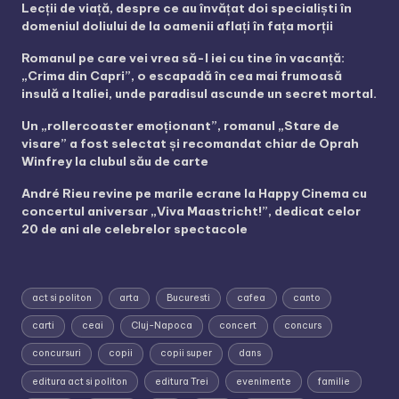
Lecții de viață, despre ce au învățat doi specialiști în
domeniul doliului de la oamenii aflați în fața morții
Romanul pe care vei vrea să-l iei cu tine în vacanță:
„Crima din Capri”, o escapadă în cea mai frumoasă
insulă a Italiei, unde paradisul ascunde un secret mortal.
Un „rollercoaster emoționant”, romanul „Stare de
visare” a fost selectat și recomandat chiar de Oprah
Winfrey la clubul său de carte
André Rieu revine pe marile ecrane la Happy Cinema cu
concertul aniversar „Viva Maastricht!”, dedicat celor
20 de ani ale celebrelor spectacole
act si politon
arta
Bucuresti
cafea
canto
carti
ceai
Cluj-Napoca
concert
concurs
concursuri
copii
copii super
dans
editura act si politon
editura Trei
evenimente
familie